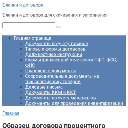
Перейти
Бланки и договора
к
Бланки и договора для скачивания и заполнения
контенту
Поиск:
Главная страница
Документы по учету товаров
Типовые формы договоров
Должностные инструкции
Формы финансовой отчетности ПФР, ФСС,
ФНС
Платежные документы
Сопроводительные документы на
транспортировку товаров
Деловые письма
Документы ККМ и ККТ
Документы по учету материалов
Документы для проведения инвентаризации
Главная
Образец договора процентного