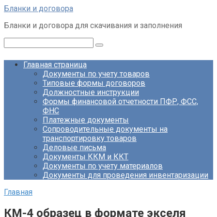
Перейти
Бланки и договора
к
Бланки и договора для скачивания и заполнения
контенту
Поиск:
Главная страница
Документы по учету товаров
Типовые формы договоров
Должностные инструкции
Формы финансовой отчетности ПФР, ФСС,
ФНС
Платежные документы
Сопроводительные документы на
транспортировку товаров
Деловые письма
Документы ККМ и ККТ
Документы по учету материалов
Документы для проведения инвентаризации
Главная
КМ-4 образец в формате экселя